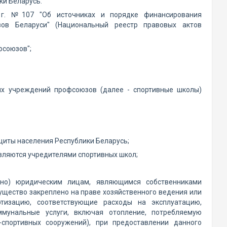
ки Беларусь:
 г. №107 "Об источниках и порядке финансирования
зов Беларуси" (Национальный реестр правовых актов
фсоюзов";
ых учреждений профсоюзов (далее - спортивные школы)
иты населения Республики Беларусь;
вляются учредителями спортивных школ;
чно) юридическим лицам, являющимся собственниками
щество закреплено на праве хозяйственного ведения или
ртизацию, соответствующие расходы на эксплуатацию,
мунальные услуги, включая отопление, потребляемую
-спортивных сооружений), при предоставлении данного