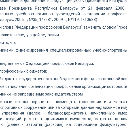
 изменения и дополнения в следующие указы Президента Республи
казе Президента Республики Беларусь от 21 февраля 2006
ованных учебно-спортивных учреждений Федерации профсою
арусь, 2006 г., №35, 1/7281; 2009 г., №119, 1/10688):
и слова "Федерации профсоюзов Беларуси" заменить словом "про
зложить в следующей редакции:
вить, что:
очниками финансирования специализированных учебно-спортивн
, выделяемые Федерацией профсоюзов Беларуси;
 профсоюзных бюджетов;
 бюджета государственного внебюджетного фонда социальной защ
е отчисления организаций, профсоюзные организации которых я
чники, не запрещенные законодательством;
ртивные школы вправе не возмещать (полностью или части
-спортивных сооружений или за которыми данное недвижимое иму
 управления (далее - балансодержатели), начисленную амо
 и текущий ремонт недвижимого имущества, затраты на ком
ию (далее - затраты (расходы) на содержание физкультурно