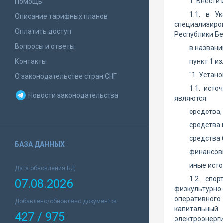
1. Внести
Помощь
1.1. в У
Описание тарифных планов
специализир
Оплатить доступ
Республики Бел
Вопросы и ответы
в названи
Контакты
пункт 1 и
"1. Устано
О законодательстве стран СНГ
1.1. ист
Новости законодательства
являются:
средства
средства
средства
БАЗА ДАННЫХ
финансовы
иные исто
Дата обновления БД:
1.2. спо
07.08.2026
физкультурно
оперативного
Добавлено/обновлено документов:
капитальный
427 / 975
электроэнерг