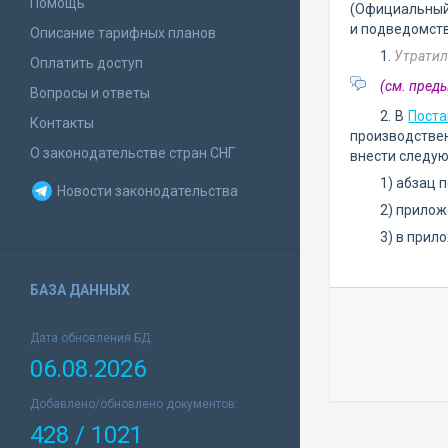
Помощь
(Официальный 
и подведомст
Описание тарифных планов
1.
Утратил
Оплатить доступ
(см. пре
Вопросы и ответы
2. В
Поста
Контакты
производстве
О законодательстве стран СНГ
внести следую
1) абзац 
Новости законодательства
2) прилож
3) в прил
БАЗА ДАННЫХ
Дата обновления БД:
06.08.2026
Добавлено/обновлено документов:
428 / 1021