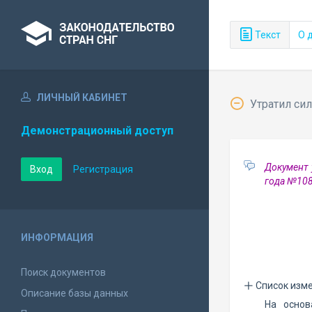
Текст
О 
ЛИЧНЫЙ КАБИНЕТ
Утратил сил
Демонстрационный доступ
Документ 
Вход
Регистрация
года №10
ИНФОРМАЦИЯ
Поиск документов
Список изм
Описание базы данных
На осно