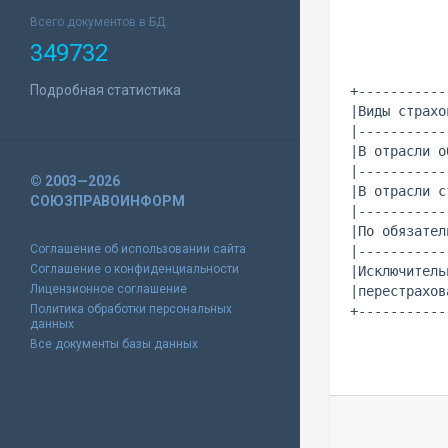
Всего документов в БД:
349732
(экви
Подробная статистика
+-----------
|Виды страхо
|-----------
|В отрасли о
|-----------
© 2003—2026
|В отрасли с
СОЮЗПРАВОИНФОРМ
|-----------
|По обязател
Соглашение об использовании сайта
|-----------
Соглашение о конфиденциальности
|Исключитель
Лицензионное соглашение
|перестрахов
Политика обработки персональных
данных
Все документы базы данных