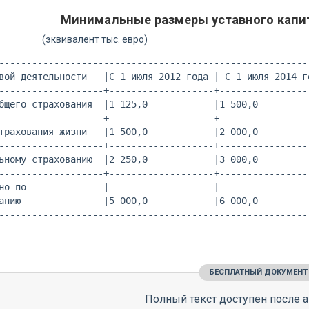
Минимальные размеры уставного капи
валент тыс. евро)
---------------------------------------------------------
вой деятельности   |С 1 июля 2012 года | С 1 июля 2014 го
-------------------+-------------------+-----------------
бщего страхования  |1 125,0            |1 500,0          
-------------------+-------------------+-----------------
трахования жизни   |1 500,0            |2 000,0          
-------------------+-------------------+-----------------
ьному страхованию  |2 250,0            |3 000,0          
-------------------+-------------------+-----------------
но по              |                   |                 
анию               |5 000,0            |6 000,0          
БЕСПЛАТНЫЙ ДОКУМЕНТ
Полный текст доступен после а