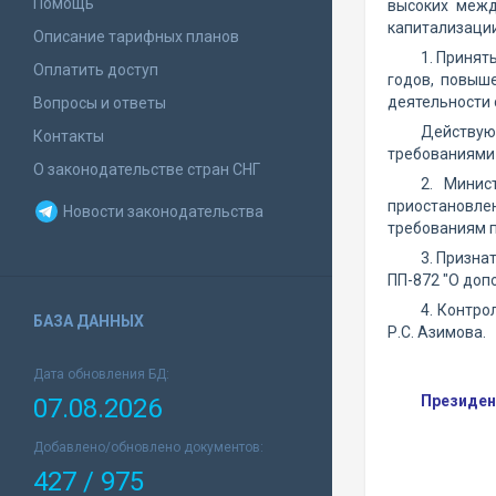
Помощь
высоких межд
капитализации
Описание тарифных планов
1. Принят
Оплатить доступ
годов, повыш
деятельности 
Вопросы и ответы
Действую
Контакты
требованиями 
О законодательстве стран СНГ
2. Минис
приостановле
Новости законодательства
требованиям п
3. Призна
ПП-872 "О доп
4. Контро
БАЗА ДАННЫХ
Р.С. Азимова.
Дата обновления БД:
Президен
07.08.2026
Добавлено/обновлено документов:
427 / 975