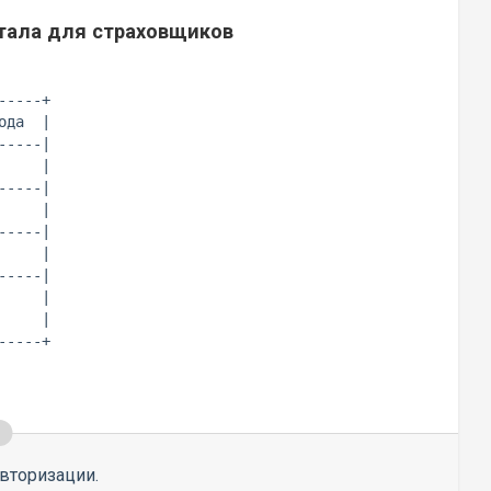
тала для страховщиков
----+

да  |

----|

    |

----|

    |

----|

    |

----|

    |

    |

вторизации.