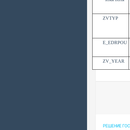
ZVTYP
E
_
EDRPOU
ZV
_
YEAR
РЕШЕНИЕ ГО