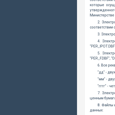
которые осущ
утвержденног
Министерстве 
2. Элект
соответствии 
3. Электр
4. Электр
"PER_IPOT.DBF",
5. Электр
"PER_F.DBF", "
6. Все ре
"дд" - дв
"мм" - дв
"гггг" - ч
7. Элект
ценным бумаг
8. Файлы 
данных: