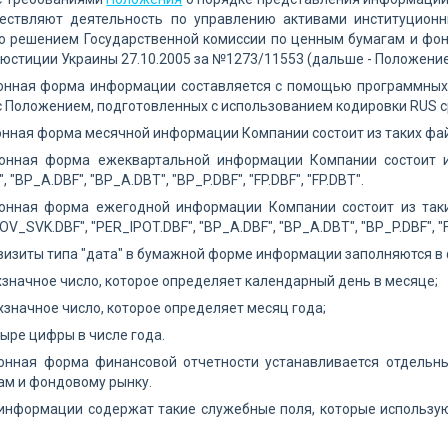
ествляют деятельность по управлению активами институционн
о решением Государственной комиссии по ценным бумагам и фонд
юстиции Украины 27.10.2005 за №1273/11553 (дальше - Положение
ронная форма информации составляется с помощью программных
с Положением, подготовленных с использованием кодировки RUS c
онная форма месячной информации Компании состоит из таких файло
онная форма ежеквартальной информации Компании состоит из т
 "BP_A.DBF", "BP_A.DBT", "BP_P.DBF", "FP.DBF", "FP.DBT".
онная форма ежегодной информации Компании состоит из таких фа
DOV_SVK.DBF", "PER_IPOT.DBF", "BP_A.DBF", "BP_A.DBT", "BP_P.DBF", "FP
квизиты типа "дата" в бумажной форме информации заполняются в фо
ухзначное число, которое определяет календарный день в месяце;
ухзначное число, которое определяет месяц года;
етыре цифры в числе года.
ронная форма финансовой отчетности устанавливается отдельн
ам и фондовому рынку.
информации содержат такие служебные поля, которые использую