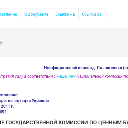
лавление
О документе
Ссылки на
Ссылки из
у
Неофициальный перевод. По лицензии (с
утратил силу в соответствии с
Решением
Национальной комиссии по
рировано
ерстве юстиции Украины
 2011 г.
053
Е ГОСУДАРСТВЕННОЙ КОМИССИИ ПО ЦЕННЫМ Б