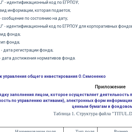
" - идентификационный код по ЕГРПОУ;
 вид информации, которая подается;
- сообщение по состоянию на дату;
" - идентификационный код по ЕГРПОУ для корпоративных фондо
 вид фонда;
тип фонда;
 - дата регистрации фонда;
 - дата достижения нормативов фонда.
к управления общего инвестирования О.Симоненко
Приложение
ядку заполнения лицом, которое осуществляет деятельность 
ность по управлению активами), электронных форм информации
ценным бумагам и фондовом
Таблица 1. Структура файла "
TITUL
.
Наименование поля
Тип поля
Размер