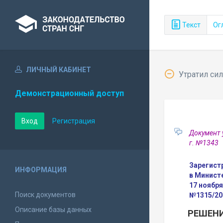
Текст
Ог
ЛИЧНЫЙ КАБИНЕТ
Утратил сил
Демонстрационный доступ
Вход
Регистрация
Документ 
г. №1343
Зарегист
ИНФОРМАЦИЯ
в Минист
17 ноября
Поиск документов
№1315/20
Описание базы данных
РЕШЕНИ