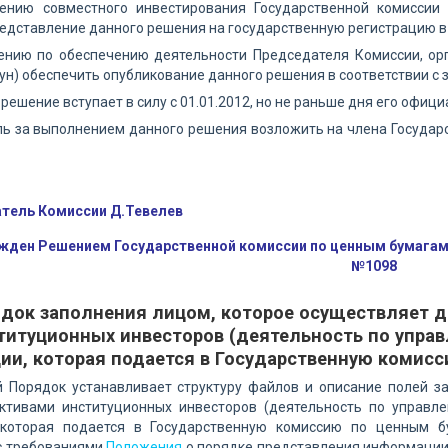
лению совместного инвестирования Государственной комисси
едставление данного решения на государственную регистрацию в
лению по обеспечению деятельности Председателя Комиссии, о
кун) обеспечить опубликование данного решения в соответствии с
 решение вступает в силу с 01.01.2012, но не раньше дня его офиц
ль за выполнением данного решения возложить на члена Госуда
тель Комиссии Д.Тевелев
жден Решением Государственной комиссии по ценным бумагам и
№1098
док заполнения лицом, которое осуществляет д
титуционных инвесторов (деятельность по упра
ии, которая подается в Государственную комис
й Порядок устанавливает структуру файлов и описание полей з
ктивами институционных инвесторов (деятельность по управл
которая подается в Государственную комиссию по ценным б
 с требованиями
Положения
о порядке представления информации 