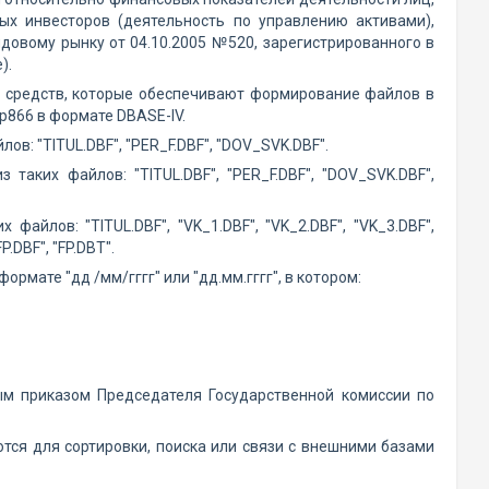
ых инвесторов (деятельность по управлению активами),
овому рынку от 04.10.2005 №520, зарегистрированного в
).
 средств, которые обеспечивают формирование файлов в
p866 в формате DBASE-IV.
в: "TITUL.DBF", "PER_F.DBF", "DOV_SVK.DBF".
аких файлов: "TITUL.DBF", "PER_F.DBF", "DOV_SVK.DBF",
йлов: "TITUL.DBF", "VK_1.DBF", "VK_2.DBF", "VK_3.DBF",
.DBF", "FP.DBT".
рмате "дд /мм/гггг" или "дд.мм.гггг", в котором:
ым приказом Председателя Государственной комиссии по
тся для сортировки, поиска или связи с внешними базами