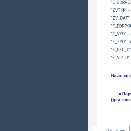
"E_EDRPOU
"ZVTYP" -
"ZV_DAT" 
"F_EDRPOU
"F_VYD" -
"F_TYP" - 
"F_REG_D"
"F_VIZ_D"
Начальни
к Пор
(деятель
Имя поля