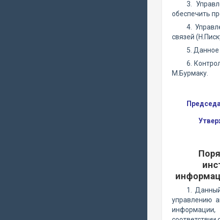
3. Управ
обеспечить пр
4. Управ
связей (Н.Пис
5. Данное
6. Контро
М.Бурмаку.
Председа
Утвер
Поря
инс
информац
1. Данны
управлению а
информации, 
соответствии