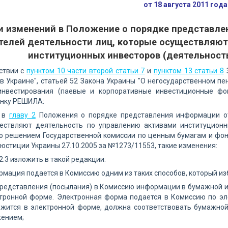
от 18 августа 2011 год
и изменений в Положение о порядке представл
телей деятельности лиц, которые осуществляют
институционных инвесторов (деятельност
ствии с
пунктом 10 части второй статьи 7
и
пунктом 13 статьи 8
З
в Украине", статьей 52 Закона Украины "О негосударственном пе
инвестирования (паевые и корпоративные инвестиционные фо
нку РЕШИЛА:
и в
главу 2
Положения о порядке представления информации от
ествляют деятельность по управлению активами институционн
о решением Государственной комиссии по ценным бумагам и фонд
юстиции Украины 27.10.2005 за №1273/11553, такие изменения:
 2.3 изложить в такой редакции:
ормация подается в Комиссию одним из таких способов, который и
представления (посылания) в Комиссию информации в бумажной 
ктронной форме. Электронная форма подается в Комиссию по эл
ржится в электронной форме, должна соответствовать бумажной
ением;