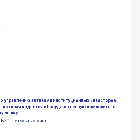
в;
по управлению активами институционных инвесторов
, которая подается в Государственную комиссию по
у рынку
DBF
". Титульный лист