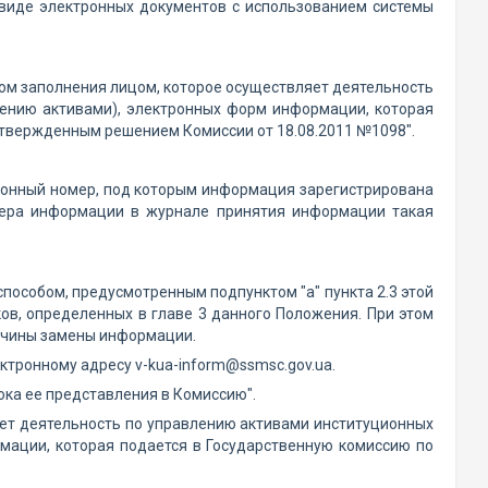
виде электронных документов с использованием системы
ком заполнения лицом, которое осуществляет деятельность
лению активами), электронных форм информации, которая
утвержденным решением Комиссии от 18.08.2011 №1098".
ионный номер, под которым информация зарегистрирована
омера информации в журнале принятия информации такая
способом, предусмотренным подпунктом "а" пункта 2.3 этой
ов, определенных в главе 3 данного Положения. При этом
ричины замены информации.
тронному адресу v-kua-inform@ssmsc.gov.ua.
ка ее представления в Комиссию".
яет деятельность по управлению активами институционных
мации, которая подается в Государственную комиссию по