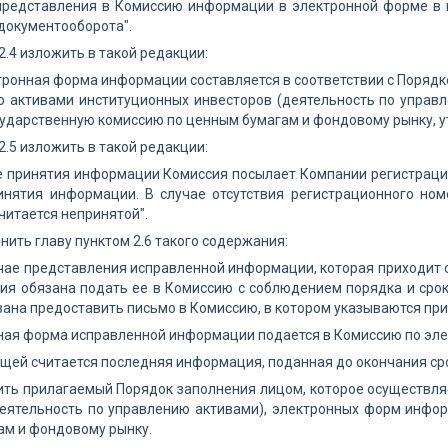
 представления в Комиссию информации в электронной форме в 
документооборота".
 2.4 изложить в такой редакции:
ктронная форма информации составляется в соответствии с Поряд
ю активами институционных инвесторов (деятельность по управ
сударственную комиссию по ценным бумагам и фондовому рынку, 
 2.5 изложить в такой редакции:
ле принятия информации Комиссия посылает Компании регистрац
инятия информации. В случае отсутствия регистрационного н
итается непринятой".
лнить главу пунктом 2.6 такого содержания:
лучае представления исправленной информации, которая приходит 
ия обязана подать ее в Комиссию с соблюдением порядка и срок
ана предоставить письмо в Комиссию, в котором указываются п
ая форма исправленной информации подается в Комиссию по элек
ей считается последняя информация, поданная до окончания сро
ить прилагаемый Порядок заполнения лицом, которое осуществл
деятельность по управлению активами), электронных форм инфор
ам и фондовому рынку.