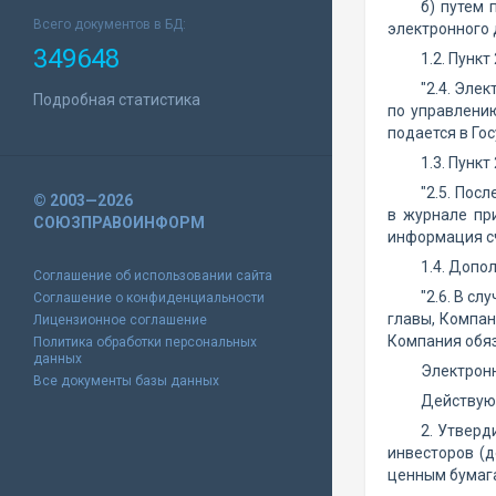
б) путем
Всего документов в БД:
электронного 
349648
1.2. Пункт
"2.4. Эле
Подробная статистика
по управлени
подается в Го
1.3. Пункт
"2.5. Пос
© 2003—2026
в журнале пр
СОЮЗПРАВОИНФОРМ
информация сч
1.4. Допо
Соглашение об использовании сайта
"2.6. В с
Соглашение о конфиденциальности
главы, Компан
Лицензионное соглашение
Компания обяз
Политика обработки персональных
данных
Электронн
Все документы базы данных
Действующ
2. Утверд
инвесторов (
ценным бумаг