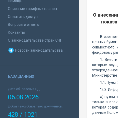
Помощь
Описание тарифных планов
О внесени
Оплатить доступ
показа
Вопросы и ответы
Контакты
В соответ
О законодательстве стран СНГ
ценных бумаг 
совместного 
Новости законодательства
фондовому ры
1. Внест
которые осущ
утвержденног
Министерстве 
БАЗА ДАННЫХ
1.1. Пункт
Дата обновления БД:
"2.3. Инф
06.08.2026
а) путем 
только в эле
Добавлено/обновлено документов:
которая соде
данным Полож
428 / 1021