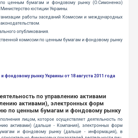
и по ценным бумагам и фондовому рынку (О.Симоненко)
 Министерство юстиции Украины.
рганизации работы заседаний Комиссии и международных
 законодательством.
иального опубликования.
рственной комиссии по ценным бумагам и фондовому рынку
 фондовому рынку Украины от 18 августа 2011 года
еятельность по управлению активами
влению активами), электронных форм
сию по ценным бумагам и фондовому рынку
аполнения лицом, которое осуществляет деятельность по
ению активами) (дальше - Компания), электронных форм
умагам и фондовому рынку (дальше - информация), в
относительно финансовых показателей деятельности лиц,