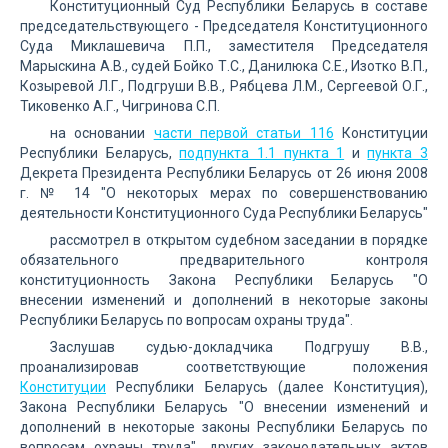
Конституционный Суд Республики Беларусь в составе
председательствующего - Председателя Конституционного
Суда Миклашевича П.П., заместителя Председателя
Марыскина А.В., судей Бойко Т.С., Данилюка С.Е., Изотко В.П.,
Козыревой Л.Г., Подгруши В.В., Рябцева Л.М., Сергеевой О.Г.,
Тиковенко А.Г., Чигринова С.П.
на основании
части первой статьи 116
Конституции
Республики Беларусь,
подпункта 1.1 пункта 1
и
пункта 3
Декрета Президента Республики Беларусь от 26 июня 2008
г. № 14 "О некоторых мерах по совершенствованию
деятельности Конституционного Суда Республики Беларусь"
рассмотрел в открытом судебном заседании в порядке
обязательного предварительного контроля
конституционность Закона Республики Беларусь "О
внесении изменений и дополнений в некоторые законы
Республики Беларусь по вопросам охраны труда".
Заслушав судью-докладчика Подгрушу В.В.,
проанализировав соответствующие положения
Конституции
Республики Беларусь (далее Конституция),
Закона Республики Беларусь "О внесении изменений и
дополнений в некоторые законы Республики Беларусь по
вопросам охраны труда", других законодательных актов