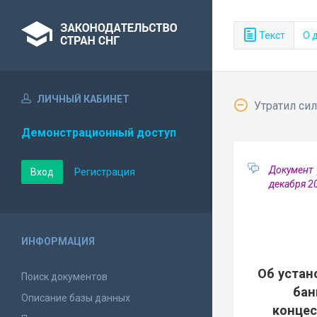
Текст
О 
ЛИЧНЫЙ КАБИНЕТ
Утратил сил
Демонстрационный доступ
Документ 
Вход
Регистрация
декабря 2
ИНФОРМАЦИЯ
Об устан
Поиск документов
бан
Описание базы данных
концес