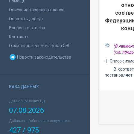
Помощь
отно
Описание тарифных планов
соотве
Оплатить доступ
Федерации
конц
Вопросы и ответы
Контакты
О законодательстве стран СНГ
(В наимен
(см. пре
Новости законодательства
Список изм
В соотве
постановляет:
БАЗА ДАННЫХ
Дата обновления БД:
07.08.2026
Добавлено/обновлено документов:
427 / 975