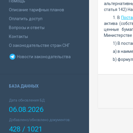
Помощь
альтернативн
статья 142) Н
Описание тарифных планов
1. В
Поста
Оплатить доступ
актива (собс
Вопросы и ответы
ценные бумаг
Министерстве 
Контакты
1) В пост
О законодательстве стран СНГ
a) в наим
Новости законодательства
b) формул
БАЗА ДАННЫХ
Дата обновления БД:
06.08.2026
Добавлено/обновлено документов:
428 / 1021