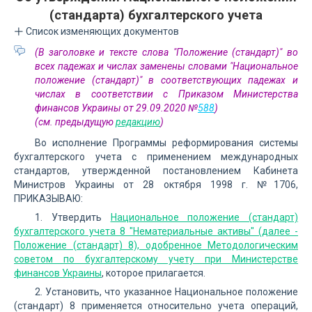
(стандарта) бухгалтерского учета
Список изменяющих документов
(В заголовке и тексте слова "Положение (стандарт)" во
всех падежах и числах заменены словами "Национальное
положение (стандарт)" в соответствующих падежах и
числах в соответствии с Приказом Министерства
финансов Украины от 29.09.2020 №
588
)
(см. предыдущую
редакцию
)
Во исполнение Программы реформирования системы
бухгалтерского учета с применением международных
стандартов, утвержденной постановлением Кабинета
Министров Украины от 28 октября 1998 г. №1706,
ПРИКАЗЫВАЮ:
1. Утвердить
Национальное положение (стандарт)
бухгалтерского учета 8 "Нематериальные активы" (далее -
Положение (стандарт) 8), одобренное Методологическим
советом по бухгалтерскому учету при Министерстве
финансов Украины
, которое прилагается.
2. Установить, что указанное Национальное положение
(стандарт) 8 применяется относительно учета операций,