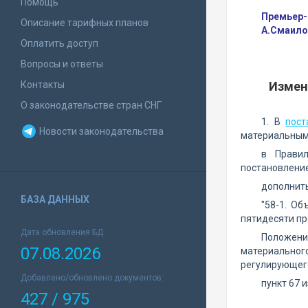
Помощь
Премьер-
Описание тарифных планов
А.Смаило
Оплатить доступ
Вопросы и ответы
Контакты
Измен
О законодательстве стран СНГ
1. В
пост
Новости законодательства
материальными
в Правил
постановлени
дополнить
БАЗА ДАННЫХ
"58-1. О
пятидесяти пр
Дата обновления БД:
Положения
07.08.2026
материальног
регулирующего
Добавлено/обновлено документов:
пункт 67 
427 / 975