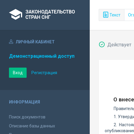
Текст
Ог
ЛИЧНЫЙ КАБИНЕТ
Действует
Демонстрационный доступ
Вход
Регистрация
О внес
ИНФОРМАЦИЯ
Правител
1. Утвер
Поиск документов
2. Насто
Описание базы данных
опубликования