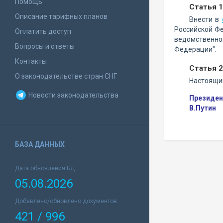
Помощь
Статья 1
Описание тарифных планов
Внести в
Российской Фед
Оплатить доступ
ведомственно
Вопросы и ответы
Федерации".
Контакты
Статья 2
О законодательстве стран СНГ
Настоящий
Новости законодательства
Президен
В.Путин
БАЗА ДАННЫХ
Дата обновления БД:
05.08.2026
Добавлено/обновлено документов:
421 / 996