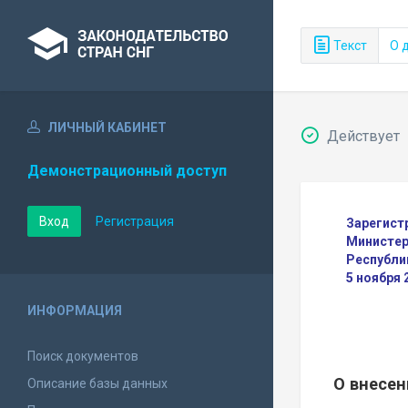
Текст
О 
ЛИЧНЫЙ КАБИНЕТ
Действует
Демонстрационный доступ
Вход
Регистрация
Зарегист
Министер
Республи
5 ноября 
ИНФОРМАЦИЯ
Поиск документов
О внесен
Описание базы данных