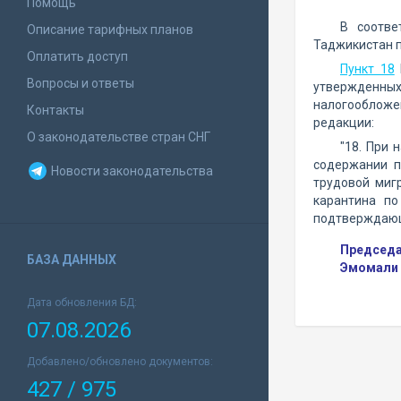
Помощь
В соотве
Описание тарифных планов
Таджикистан п
Оплатить доступ
Пункт 18
Вопросы и ответы
утвержденных
налогообложе
Контакты
редакции:
О законодательстве стран СНГ
"18. При 
содержании п
Новости законодательства
трудовой миг
карантина по
подтверждающи
Председа
БАЗА ДАННЫХ
Эмомали
Дата обновления БД:
07.08.2026
Добавлено/обновлено документов:
427 / 975