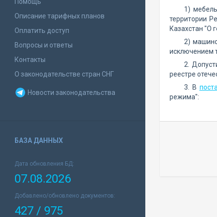
Помощь
1) мебел
Описание тарифных планов
территории Ре
Казахстан "О 
Оплатить доступ
2) машин
Вопросы и ответы
исключением т
Контакты
2. Допуст
О законодательстве стран СНГ
реестре отече
3. В
пост
Новости законодательства
режима":
БАЗА ДАННЫХ
Дата обновления БД:
07.08.2026
Добавлено/обновлено документов:
427 / 975