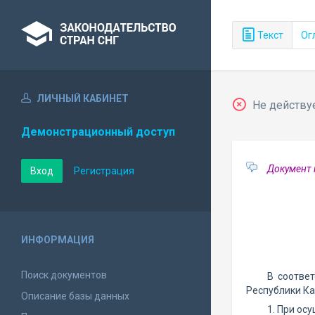
Текст
Ог
ЛИЧНЫЙ КАБИНЕТ
Не действу
Демонстрационный доступ
Документ 
Вход
Регистрация
ИНФОРМАЦИЯ
Поиск документов
В соотве
Республики К
Описание базы данных
1. При ос