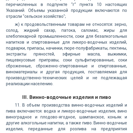
перечисленных в подпункте "г" пункта 10 настоящих
Указаний. Объемы указанной продукции включаются по
отрасли "сельское хозяйство";
ж) к продовольственным товарам не относятся: зерно,
солод, жидкий сахар, патока, саломас, жиры для
хлебопекарной промышленности, соки для безалкогольных
напитков и спиртованные для ликеро-водочных изделий,
подварки, припасы, начинки, пюре-полуфабрикаты, пектины,
экстракты пряностей, эфирные масла, выжимки,
пищевкусовые приправы, соки сульфитированные, соки
сброженные, сброженно-спиртованные и спиртованные,
виноматериалы и другая продукция, поставляемая для
производственно-технических целей и не подлежащая
реализации населению.
III. Винно-водочные изделия и пиво
11. В объем производства винно-водочных изделий и
пива включаются: водка и ликеро-водочные изделия, вино
виноградное и плодово-ягодное, шампанское, коньяк и
другие алкогольные напитки, а также пиво. Винно-водочные
изделия, переданные для розлива на предприятия