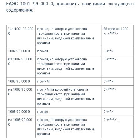
ЕАЭС 1001 99 000 0, дополнить позициями следующего
содержания:
"из 1001 99 000
прочие, на которые установлена
25 евро за 1000
0
тарифная квота, при наличии
кг <****>
лицензии, выданной компетентным
органом
1002 90 000 0
прочая
0 <**>
из 1002 90 000
прочая, на которую установлена
0 <****>
0
тарифная квота, при наличии
лицензии, выданной компетентным
органом
1003 90 000 0
прочий
0 <**>
из 1003 90 000
прочий, на который установлена
0 <****>
0
тарифная квота, при наличии
лицензии, выданной компетентным
органом
1005 90 000 0
прочая
0 <**>
из 1005 90 000
прочая, на которую установлена
0 <****>";
0
тарифная квота, при наличии
лицензии, выданной компетентным
органом