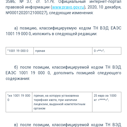
3586; №37, ст. 5179; Официальный интернет-портал
правовой информации (
www.pravo.gov.ru
), 2020, 10 декабря,
№0001202012100027), следующие изменения:
а) позицию, классифицируемую кодом ТН ВЭД ЕАЭС
1001 19 000 0, изложить в следующей редакции:
"1001 19 000 0
прочая
0 <**>";
б) после позиции, классифицируемой кодом ТН ВЭД
ЕАЭС 1001 19 000 0, дополнить позицией следующего
содержания:
"из 1001 19 000
прочая, на которую установлена
25 евро за 1000
0
тарифная квота, при наличии
кг <****>";
лицензии, выданной компетентным
органом
в) после позиции, классифицируемой кодом ТН ВЭД