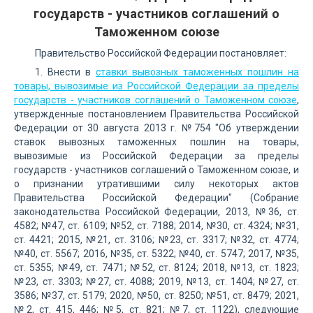
государств - участников соглашений о
Таможенном союзе
Правительство Российской Федерации постановляет:
1. Внести в
ставки вывозных таможенных пошлин на
товары, вывозимые из Российской Федерации за пределы
государств - участников соглашений о Таможенном союзе
,
утвержденные постановлением Правительства Российской
Федерации от 30 августа 2013 г. №754 "Об утверждении
ставок вывозных таможенных пошлин на товары,
вывозимые из Российской Федерации за пределы
государств - участников соглашений о Таможенном союзе, и
о признании утратившими силу некоторых актов
Правительства Российской Федерации" (Собрание
законодательства Российской Федерации, 2013, №36, ст.
4582; №47, ст. 6109; №52, ст. 7188; 2014, №30, ст. 4324; №31,
ст. 4421; 2015, №21, ст. 3106; №23, ст. 3317; №32, ст. 4774;
№40, ст. 5567; 2016, №35, ст. 5322; №40, ст. 5747; 2017, №35,
ст. 5355; №49, ст. 7471; №52, ст. 8124; 2018, №13, ст. 1823;
№23, ст. 3303; №27, ст. 4088; 2019, №13, ст. 1404; №27, ст.
3586; №37, ст. 5179; 2020, №50, ст. 8250; №51, ст. 8479; 2021,
№2, ст. 415, 446; №5, ст. 821; №7, ст. 1122), следующие