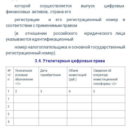
которой осуществляется выпуск цифровых
финансовых активов, страна его
регистрации и его регистрационный номер в
соответствии с применимым правом
(в отношении российского юридического лица
указываются идентификационный
номер налогоплательщика и основной государственный
регистрационный номер).
3.4. Утилитарные цифровые права
№
Уникальное
Дата
Объем
Сведения об
п/
условное
приобретения
инвестиций
операторе
п
обозначение
(руб.)
инвестиционной
<1>
платформы <2>
1
2
3
4
5
1
2
3
4