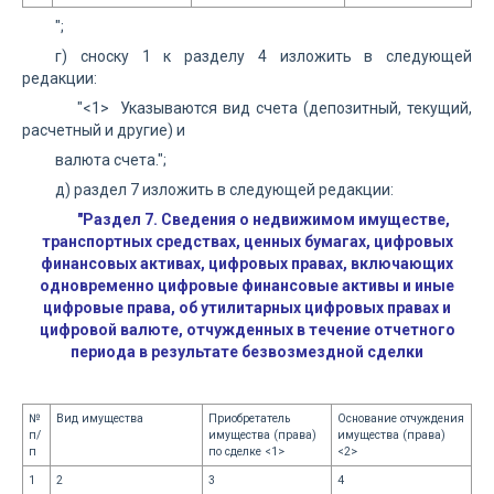
";
г) сноску 1 к разделу 4 изложить в следующей
редакции:
"<1> Указываются вид счета (депозитный, текущий,
расчетный и другие) и
валюта счета.";
д) раздел 7 изложить в следующей редакции:
"Раздел 7. Сведения о недвижимом имуществе,
транспортных средствах, ценных бумагах, цифровых
финансовых активах, цифровых правах, включающих
одновременно цифровые финансовые активы и иные
цифровые права, об утилитарных цифровых правах и
цифровой валюте, отчужденных в течение отчетного
периода в результате безвозмездной сделки
№
Вид имущества
Приобретатель
Основание отчуждения
п/
имущества (права)
имущества (права)
п
по сделке <1>
<2>
1
2
3
4