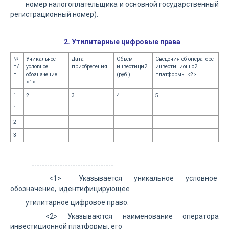
номер налогоплательщика и основной государственный
регистрационный номер).
2. Утилитарные цифровые права
№
Уникальное
Дата
Объем
Сведения об операторе
п/
условное
приобретения
инвестиций
инвестиционной
п
обозначение
(руб.)
платформы <2>
<1>
1
2
3
4
5
1
2
3
--------------------------------
<1> Указывается уникальное условное
обозначение, идентифицирующее
утилитарное цифровое право.
<2> Указываются наименование оператора
инвестиционной платформы, его