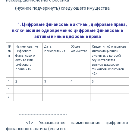
несовершеннолетнего ребенка
(нужное подчеркнуть) следующего имущества:
1. Цифровые финансовые активы, цифровые права,
включающие одновременно цифровые финансовые
активы и иные цифровые права
№
Наименование
Дата
Общее
Сведения об операторе
п/
цифрового
приобретения
количество
информационной
п
финансового
системы, в которой
актива или
осуществляется
цифрового
выпуск цифровых
права <1>
финансовых активов
<2>
1
2
3
4
5
1
2
--------------------------------
<1> Указываются наименования цифрового
финансового актива (если его