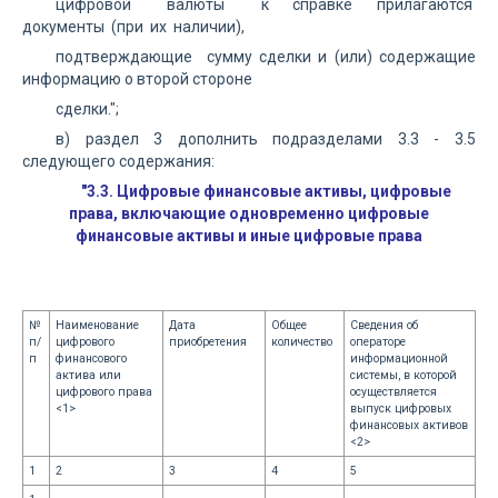
цифровой валюты к справке прилагаются
документы (при их наличии),
подтверждающие сумму сделки и (или) содержащие
информацию о второй стороне
сделки.";
в) раздел 3 дополнить подразделами 3.3 - 3.5
следующего содержания:
"3.3. Цифровые финансовые активы, цифровые
права, включающие одновременно цифровые
финансовые активы и иные цифровые права
№
Наименование
Дата
Общее
Сведения об
п/
цифрового
приобретения
количество
операторе
п
финансового
информационной
актива или
системы, в которой
цифрового права
осуществляется
<1>
выпуск цифровых
финансовых активов
<2>
1
2
3
4
5