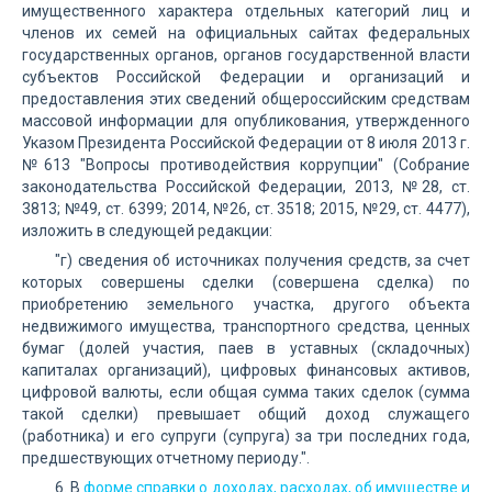
имущественного характера отдельных категорий лиц и
членов их семей на официальных сайтах федеральных
государственных органов, органов государственной власти
субъектов Российской Федерации и организаций и
предоставления этих сведений общероссийским средствам
массовой информации для опубликования, утвержденного
Указом Президента Российской Федерации от 8 июля 2013 г.
№613 "Вопросы противодействия коррупции" (Собрание
законодательства Российской Федерации, 2013, №28, ст.
3813; №49, ст. 6399; 2014, №26, ст. 3518; 2015, №29, ст. 4477),
изложить в следующей редакции:
"г) сведения об источниках получения средств, за счет
которых совершены сделки (совершена сделка) по
приобретению земельного участка, другого объекта
недвижимого имущества, транспортного средства, ценных
бумаг (долей участия, паев в уставных (складочных)
капиталах организаций), цифровых финансовых активов,
цифровой валюты, если общая сумма таких сделок (сумма
такой сделки) превышает общий доход служащего
(работника) и его супруги (супруга) за три последних года,
предшествующих отчетному периоду.".
6. В
форме справки о доходах, расходах, об имуществе и