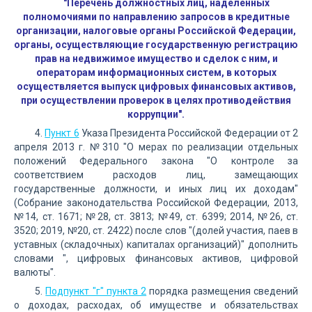
"Перечень должностных лиц, наделенных
полномочиями по направлению запросов в кредитные
организации, налоговые органы Российской Федерации,
органы, осуществляющие государственную регистрацию
прав на недвижимое имущество и сделок с ним, и
операторам информационных систем, в которых
осуществляется выпуск цифровых финансовых активов,
при осуществлении проверок в целях противодействия
коррупции".
4.
Пункт 6
Указа Президента Российской Федерации от 2
апреля 2013 г. №310 "О мерах по реализации отдельных
положений Федерального закона "О контроле за
соответствием расходов лиц, замещающих
государственные должности, и иных лиц их доходам"
(Собрание законодательства Российской Федерации, 2013,
№14, ст. 1671; №28, ст. 3813; №49, ст. 6399; 2014, №26, ст.
3520; 2019, №20, ст. 2422) после слов "(долей участия, паев в
уставных (складочных) капиталах организаций)" дополнить
словами ", цифровых финансовых активов, цифровой
валюты".
5.
Подпункт "г" пункта 2
порядка размещения сведений
о доходах, расходах, об имуществе и обязательствах