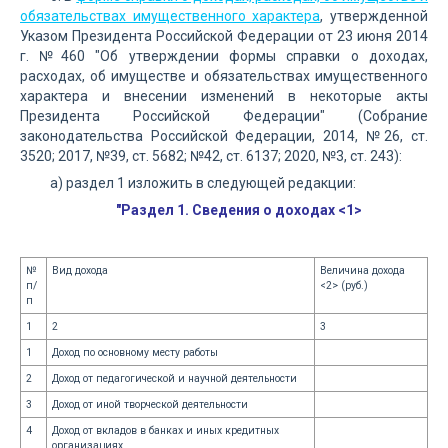
обязательствах имущественного характера
, утвержденной
Указом Президента Российской Федерации от 23 июня 2014
г. №460 "Об утверждении формы справки о доходах,
расходах, об имуществе и обязательствах имущественного
характера и внесении изменений в некоторые акты
Президента Российской Федерации" (Собрание
законодательства Российской Федерации, 2014, №26, ст.
3520; 2017, №39, ст. 5682; №42, ст. 6137; 2020, №3, ст. 243):
а) раздел 1 изложить в следующей редакции:
"Раздел 1. Сведения о доходах <1>
№
Вид дохода
Величина дохода
п/
<2> (руб.)
п
1
2
3
1
Доход по основному месту работы
2
Доход от педагогической и научной деятельности
3
Доход от иной творческой деятельности
4
Доход от вкладов в банках и иных кредитных
организациях