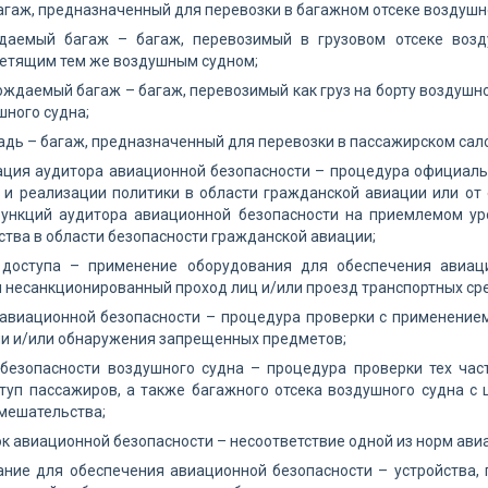
агаж, предназначенный для перевозки в багажном отсеке воздушн
даемый багаж – багаж, перевозимый в грузовом отсеке возд
летящим тем же воздушным судном;
ждаемый багаж – багаж, перевозимый как груз на борту воздушног
шного судна;
адь – багаж, предназначенный для перевозки в пассажирском сал
ация аудитора авиационной безопасности – процедура официал
 и реализации политики в области гражданской авиации или от
ункций аудитора авиационной безопасности на приемлемом ур
ства в области безопасности гражданской авиации;
 доступа – применение оборудования для обеспечения авиац
несанкционированный проход лиц и/или проезд транспортных сре
авиационной безопасности – процедура проверки с применением
и и/или обнаружения запрещенных предметов;
 безопасности воздушного судна – процедура проверки тех час
туп пассажиров, а также багажного отсека воздушного судна с
мешательства;
к авиационной безопасности – несоответствие одной из норм ави
ание для обеспечения авиационной безопасности – устройства,