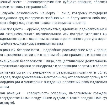
ченный агент – авиаперевозчик или субъект авиации, обесп
за или почтовых отправлений;
к службы безопасности на борту – лицо, которому государст
оздушного судна поручено пребывание на борту какого-либо во
а его борту лиц от актов незаконного вмешательства;
ые предметы – оружие, взрывчатые, ядовитые, радиоактивные и
ия акта незаконного вмешательства или которые угрожают ж
ждение которых в охраняемых зонах ограниченного доступа аэроп
 с действующими нормативными актами;
иационной безопасности – подробное рассмотрение мер и проце
ого, применяются ли они в полном объеме, правильно и на постоян
виационной безопасности – лицо, осуществляющее деятельность
тративного органа по внедрению и реализации политики в област
ративный орган по внедрению и реализации политики в обла
лдова, подведомственный центральному отраслевому органу в обл
координации и мониторинг внедрения положений законодательств
коном;
кая авиация – совокупность операций, выполняемых гражда
государственными воздушными судами, а также воздушными су
их служб;