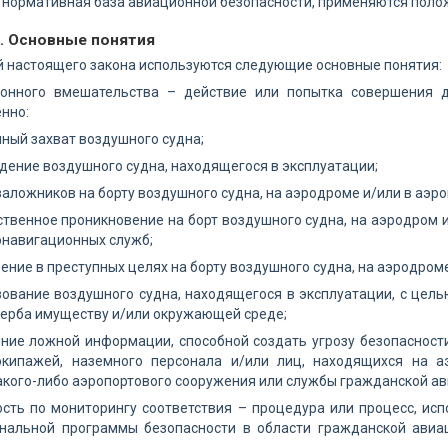
 нормативная база авиационной безопасности, применяются поло
3. Основные понятия
 настоящего закона используются следующие основные понятия:
конного вмешательства – действие или попытка совершения д
енно:
нный захват воздушного судна;
дение воздушного судна, находящегося в эксплуатации;
 заложников на борту воздушного судна, на аэродроме и/или в аэро
ственное проникновение на борт воздушного судна, на аэродром 
онавигационных служб;
ение в преступных целях на борту воздушного судна, на аэродром
зование воздушного судна, находящегося в эксплуатации, с цел
щерба имуществу и/или окружающей среде;
ние ложной информации, способной создать угрозу безопасности
экипажей, наземного персонала и/или лиц, находящихся на а
кого-либо аэропортового сооружения или службы гражданской ав
ость по мониторингу соответствия – процедура или процесс, и
ональной программы безопасности в области гражданской авиа