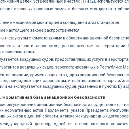
остижения целей, установленных в частях (1) и (2), используются 
овление основных правовых рамок и базовых стандартов в обла
вление механизмов мониторинга соблюдения этих стандартов.
вие настоящего закона распространяется:
аны и структуры с компетенциями в области авиационной безопасно
ропорты и части аэропортов, расположенные на территории 
 в военных целях;
плуатантов воздушных судов, предоставляющих услуги в аэропортах,
плуатантов воздушных судов, зарегистрированных в Республике Мо
ъектов авиации, применяющих стандарты авиационной безопаснос
зон, принадлежащих аэропортам, и поставляющих товары и/или ус
или на эксплуатантов воздушных судов, указанных в пунктах b) и с)
2. Нормативная база авиационной безопасности
вое регулирование авиационной безопасности осуществляется н
гих нормативных актов Парламента, указов Президента Республи
ивных актов в данной области, а также международных договоров,
 международный договор, одной из сторон которого являетс