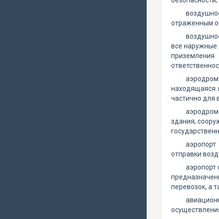
безопасности;
воздушное
отраженным от
воздушное
все наружные 
приземления
ответственнос
аэродром 
находящаяся 
частично для 
аэродром
здания, соору
государственн
аэропорт
отправки возд
аэропорт 
предназначен
перевозок, а 
авиацион
осуществления