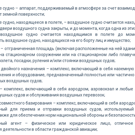
 судно – аппарат, поддерживаемый в атмосфере за счет взаимоде
 земной поверхности;
 судно, находящееся в полете, – воздушное судно считается нахо
двери воздушного судна закрыты, и до момента, когда одна из эт
 воздушное судно считается находящимся в полете до мом
ть воздушное судно, находящихся на его борту лиц и имущество;
– отграниченная площадь (включая расположенные на ней здания
на стационарном сооружении или на стационарном либо плавуч
взлета, посадки, руления и/или стоянки воздушных судов;
 двойного назначения – комплекс, включающий в себя наземную
жения и оборудование, предназначенный полностью или частично д
ых воздушных судов;
 – комплекс, включающий в себя аэродром, аэровокзал и любые
ушных судов и обслуживания воздушных перевозок;
совместного базирования – комплекс, включающий в себя аэродр
ный для приема и отправки воздушных судов, используемый
также для обеспечения норм национальной обороны и безопасности
ный агент – физическое или юридическое лицо, отличное 
 деятельности в области гражданской авиации;