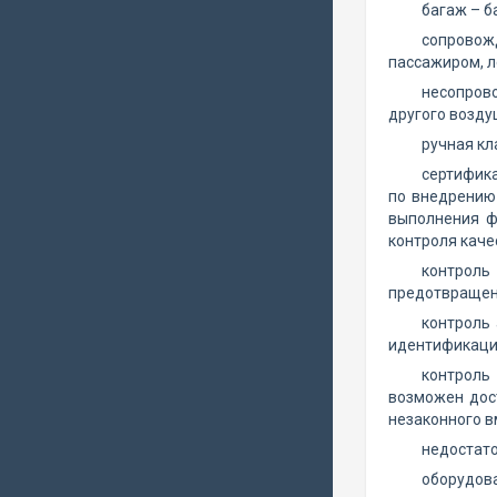
багаж – б
сопровож
пассажиром, 
несопрово
другого возду
ручная кл
сертифик
по внедрению
выполнения ф
контроля каче
контроль
предотвращен 
контроль 
идентификаци
контроль
возможен дос
незаконного в
недостато
оборудов