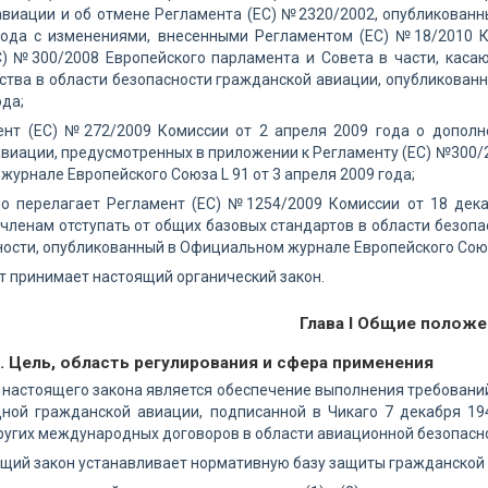
авиации и об отмене Регламента (ЕС) №2320/2002, опубликованн
года с изменениями, внесенными Регламентом (ЕС) №18/2010 К
С) №300/2008 Европейского парламента и Совета в части, кас
ства в области безопасности гражданской авиации, опубликован
ода;
ент (ЕС) №272/2009 Комиссии от 2 апреля 2009 года о дополн
виации, предусмотренных в приложении к Регламенту (ЕС) №300/2
урнале Европейского Союза L 91 от 3 апреля 2009 года;
но перелагает Регламент (ЕС) №1254/2009 Комиссии от 18 дека
членам отступать от общих базовых стандартов в области безоп
ости, опубликованный в Официальном журнале Европейского Союза
 принимает настоящий органический закон.
Глава I Общие положе
. Цель, область регулирования и сфера применения
 настоящего закона является обеспечение выполнения требовани
ной гражданской авиации, подписанной в Чикаго 7 декабря 1
ругих международных договоров в области авиационной безопасн
ящий закон устанавливает нормативную базу защиты гражданской 