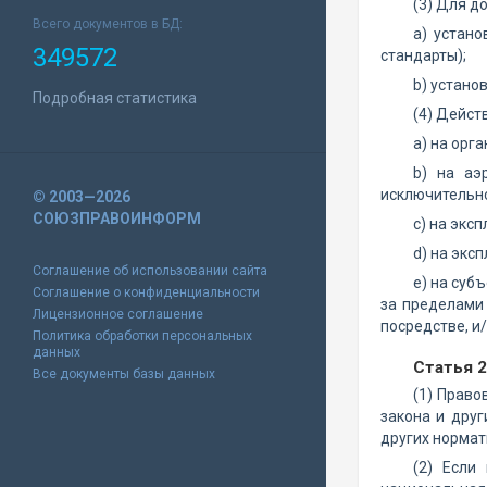
(3) Для д
Всего документов в БД:
а) устан
349572
стандарты);
b) устано
Подробная статистика
(4) Дейст
а) на орг
b) на аэ
исключительно
© 2003—2026
СОЮЗПРАВОИНФОРМ
c) на экс
d) на экс
Соглашение об использовании сайта
e) на суб
Соглашение о конфиденциальности
за пределами 
Лицензионное соглашение
посредстве, и/
Политика обработки персональных
данных
Статья 
Все документы базы данных
(1) Право
закона и дру
других нормат
(2) Если