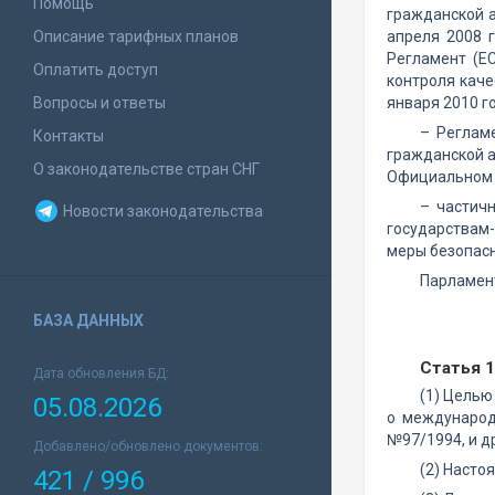
Помощь
гражданской 
Описание тарифных планов
апреля 2008 
Регламент (Е
Оплатить доступ
контроля каче
Вопросы и ответы
января 2010 г
– Реглам
Контакты
гражданской а
О законодательстве стран СНГ
Официальном ж
– частич
Новости законодательства
государствам-
меры безопасн
Парламент
БАЗА ДАННЫХ
Статья 1
Дата обновления БД:
(1) Целью
05.08.2026
о международ
№97/1994, и д
Добавлено/обновлено документов:
(2) Насто
421 / 996