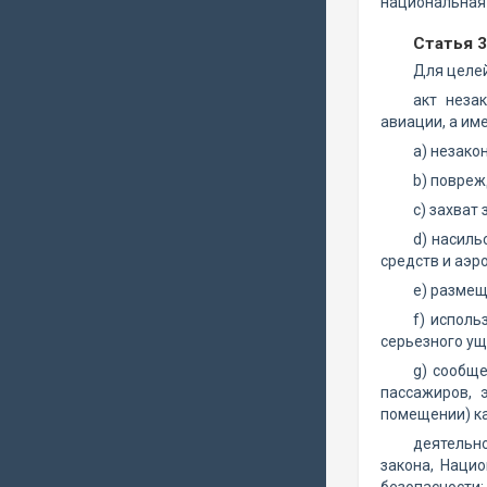
национальная
Статья 
Для целей
акт неза
авиации, а им
a) незако
b) повреж
c) захват
d) насиль
средств и аэр
e) размещ
f) исполь
серьезного у
g) сообще
пассажиров, 
помещении) ка
деятельн
закона, Наци