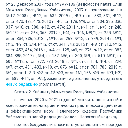
от 25 декабря 2007 года №ЗРУ-136 (Ведомости палат Олий
Мажлиса Республики Узбекистан, 2007 г., приложение 1 к
№12; 2008 г., №12, ст. 639; 2009 г., №9, ст.ст. 330, 331, №12,
ст.ст. 470, 472, 473; 2010 г., №5, ст. 178, №9, ст.ст. 334, 335, 336,
337, №10, ст. 380, №12, ст. 474; 2011 г., №1, ст. 1, №9, ст. 248,
№12/2, ст.ст. 364, 365; 2012 г., №4, ст. 106, №9/1, ст. 238, №12,
ст.ст. 334, 336; 2013 г., №10, ст. 263, №12, ст. 349; 2014 г., №1,
ст. 2, №9, ст. 244, №12, ст.ст. 341, 343; 2015 г., №8, ст. 312, №12,
ст.ст. 452, 454; 2016 г., №4, ст. 125, №9, ст. 276, №12, ст.ст. 383,
384, 385; 2017 г., №4, ст. 137, №6, ст. 300, №9, ст. 510, №10, ст.
605, №12, ст.ст. 772, 773; 2018 г., №1, ст.ст. 1, 4, №4, ст. 224,
№7, ст.ст. 431, 433, №10, ст. 676, №12, ст.ст. 781, 783; 2019 г.,
№1, ст.ст. 1, 2, 3, №2, ст. 47, №3, ст.ст. 161, 166, №8, ст. 471, №9,
ст. 589, №11, ст. 792), изменения и дополнения, утвердив его
новую редакцию
(прилагается).
Статья 2. Кабинету Министров Республики Узбекистан:
в течение 2020 и 2021 годов обеспечить постоянный и
всесторонний мониторинг и анализ практического действия
и эффективности норм Налогового кодекса Республики
Узбекистан в новой редакции (далее - Налоговый кодекс);
при необходимости вносить в установленном порядке