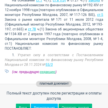
На основании
ст.1
ч.(1),
ст.8 п.b)
и ст.21 ч.(1)
Закона
о
Национальной комиссии по финансовому рынку №192-XIV от
12 ноября 1998 года (повторно опубликован в Официальном
мониторе Республики Молдова, 2007, №117-126 BIS),
ст.5
Закона о рынке капитала №171 от 11 июля 2012 года
(Официальный монитор Республики Молдова, 2012, №193-
197, ст.665) и
ст.78
ч.(1) Закона об акционерных обществах
№1134-XIII от 2 апреля 1997 года (повторно опубликован в
Официальном мониторе Республики Молдова, 2008, №1-4,
ст.1) Национальная комиссия по финансовому рынку
ПОСТАНОВЛЯЕТ:
1.
Утратил силу в соответствии с Постановлением
Национальной комиссии по финансовому рынку Республики
Молдова от 28.11.2024 №
55/3
(см. предыдущую
редакцию
)
ПЛАТНЫЙ ДОКУМЕНТ
Полный текст доступен после регистрации и оплаты
доступа.
Вход
Регистрация
Оплатить доступ