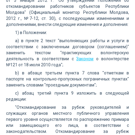
от 5 января 2012 г. "Об утверждении Положения об
откомандировании работников субъектов Республики
Молдова" (Официальный монитор Республики Молдова,
2012 г., №7-12, ст. 30), с последующими изменениями и
дополнениями, внести следующие изменения и дополнения:
1) в Положении:
a) в пункте 2 текст "выполняющих работы и услуги в
соответствии с заключенным договором (соглашением)"
заменить текстом "практикующих волонтерскую
деятельность в соответствии с
Законом
о волонтерстве
№121 от 18 июля 2010 года";
b) в абзаце третьем пункта 7 слова "отметкам в
паспорте на контрольно-пропускных пограничных пунктах"
заменить словами "проездным документам";
c) абзац третий пункта 9 изложить в следующей
редакции:
"Откомандирование за рубеж руководителей и
служащих органов местного публичного управления
первого уровня осуществляется по распоряжению примара
или замещающего его лица, в соответствии с
законодательством. Откомандирование за рубеж