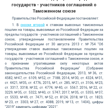
государств - участников соглашений о
Таможенном союзе
Правительство Российской Федерации постановляет:
1. В
сноске второй
к ставкам вывозных таможенных
пошлин на товары, вывозимые из Российской Федерации за
пределы государств - участников соглашений о Таможенном
союзе, утвержденным постановлением Правительства
Российской Федерации от 30 августа 2013 г. №754 "Об
утверждении ставок вывозных таможенных пошлин на
товары, вывозимые из Российской Федерации за пределы
государств - участников соглашений о Таможенном союзе, и
о признании утратившими силу некоторых актов
Правительства Российской Федерации" (Собрание
законодательства Российской Федерации, 2013, №36, ст.
4582; №47, ст. 6109; №52, ст. 7188; 2014, №30, ст. 4324; №31,
ст. 4421; №35, ст. 4776; 2015, №1, ст. 285; №21, ст. 3106; №23,
ст. 3317, 3318; №32, ст. 4774; №40, ст. 5567; 2016, №22, ст.
3229; №35, ст. 5322; №40, ст. 5747; 2017, №35, ст. 5355; №37,
ст. 5533; №49, ст. 7471; №52, ст. 8124; 2018, №13, ст. 1823;
№23, ст. 3303; №27, ст. 4088; 2019, №13, ст. 1404), цифры
"2019" заменить цифрами "2021".