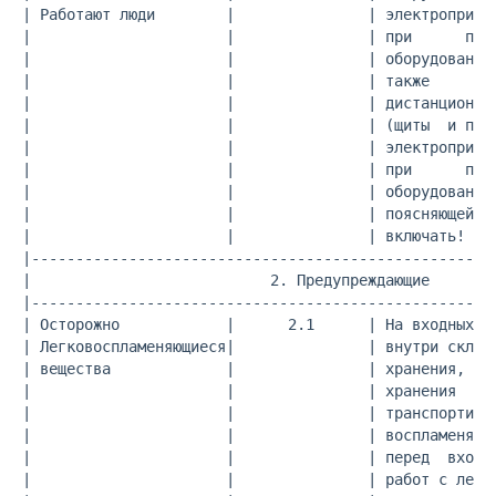
| Работают люди        |               | электропривод
|                      |               | при      помо
|                      |               | оборудование 
|                      |               | также      на
|                      |               | дистанционног
|                      |               | (щиты  и пуль
|                      |               | электропривод
|                      |               | при      помо
|                      |               | оборудование 
|                      |               | поясняющей  н
|                      |               | включать! Раб
|-----------------------------------------------------
|                           2. Предупреждающие        
|-----------------------------------------------------
| Осторожно            |      2.1      | На входных   
| Легковоспламеняющиеся|               | внутри складо
| вещества             |               | хранения,   н
|                      |               | хранения     
|                      |               | транспортиров
|                      |               | воспламеняющи
|                      |               | перед  входам
|                      |               | работ с легко