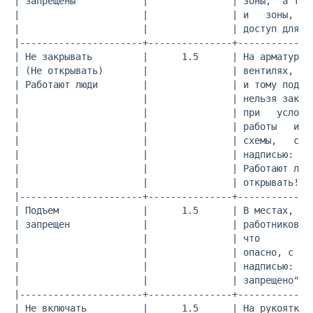
| запрещены            |               | зоны,  а такж
|                      |               | и   зоны, в к
|                      |               | доступ для по
|----------------------+---------------+--------------
| Не закрывать         |      1.5      | На арматуре  
| (Не открывать)       |               | вентилях, кла
| Работают люди        |               | и тому подобн
|                      |               | нельзя закрыв
|                      |               | при   условии
|                      |               | работы   или 
|                      |               | схемы,   с   
|                      |               | надписью: "Не
|                      |               | Работают люди
|                      |               | открывать! Ра
|----------------------+---------------+--------------
| Подъем               |      1.5      | В местах,   г
| запрещен             |               | работников на
|                      |               | что         р
|                      |               | опасно, с поя
|                      |               | надписью:   "
|                      |               | запрещено"   
|----------------------+---------------+--------------
| Не включать          |      1.5      | На рукоятках 