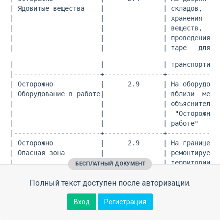
| Ядовитые вещества    |               | складов,     
|                      |               | хранения     
|                      |               | веществ,    н
|                      |               | проведения ра
|                      |               | таре   для  
|                      |               | транспортиров
|----------------------+---------------+--------------
| Осторожно            |      2.9      | На оборудован
| Оборудование в работе|               | вблизи  места
|                      |               | объяснительно
|                      |               |  "Осторожно. 
|                      |               | работе"      
|----------------------+---------------+--------------
| Осторожно            |      2.9      | На границе об
| Опасная зона         |               | ремонтируется
|                      |               | территории те
БЕСПЛАТНЫЙ ДОКУМЕНТ
|                      |               | где по состоя
|                      |               | работы       
Полный текст доступен после авторизации.
|                      |               | находиться   
|                      |               | опасно,   с  
Вход
Регистрация
|                      |               | надписью:    