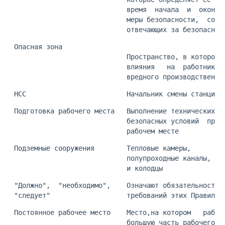
                             время  начала  и  оконча
                             меры безопасности,  сост
                             отвечающих за безопасное
 Опасная зона
                             Пространство, в котором 
                             влияния   на  работника 
                             вредного производственны
 НСС                         Начальник смены станции
 Подготовка рабочего места   Выполнение технических  
                             безопасных условий  пров
                             рабочем месте
 Подземные сооружения        Тепловые камеры,        
                             полупроходные каналы, ко
                             и колодцы
 "Должно",  "необходимо",    Означают обязательность 
 "следует"                   требований этих Правил
 Постоянное рабочее место    Место,на котором   работ
                             большую часть рабочего в