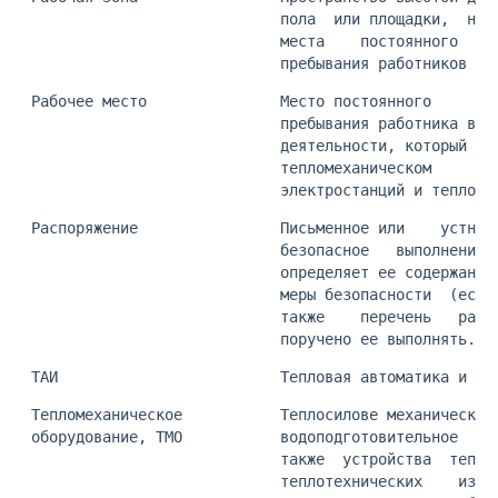
                             пола  или площадки,  на 
                             места    постоянного    
                             пребывания работников
 Рабочее место               Место постоянного      и
                             пребывания работника в п
                             деятельности, который вы
                             тепломеханическом       
                             электростанций и тепловы
 Распоряжение                Письменное или    устное
                             безопасное   выполнение 
                             определяет ее содержание
                             меры безопасности  (если
                             также    перечень   рабо
                             поручено ее выполнять.
 ТАИ                         Тепловая автоматика и из
 Тепломеханическое           Теплосилове механическое
 оборудование, ТМО           водоподготовительное   о
                             также  устройства  тепло
                             теплотехнических    изме