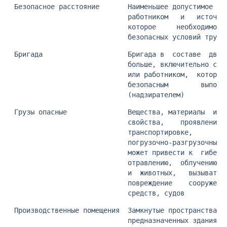
 Безопасное расстояние       Наименьшее допустимое   
                             работником   и   источни
                             которое     необходимо  
                             безопасных условий труда
 Бригада                     Бригада в  составе  двух
                             больше, включительно с и
                             или работником,  который
                             безопасным        выполн
                             (надзирателем)
 Грузы опасные               Вещества, материалы  и  
                             свойства,    проявление 
                             транспортировке,        
                             погрузочно-разгрузочных 
                             может привести к  гибели
                             отравлению,  облучению, 
                             и  животных,   вызывать 
                             повреждение    сооружени
                             средств, судов
 Производственные помещения  Замкнутые пространства  
                             предназначенных зданиях 