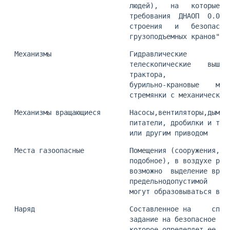
                             людей),   на   которые  
                             требования  ДНАОП  0.00-
                             строения   и   безопасно
                             грузоподъемных кранов"
 Механизмы                   Гидравлические          
                             телескопические    вышки
                             трактора,               
                             бурильно-крановые    маш
                             стремянки с механическим
 Механизмы вращающиеся       Насосы,вентиляторы,дымос
                             питатели, дробилки и т.д
                             или другим приводом
 Места газоопасные           Помещения (сооружения,  
                             подобное), в воздухе раб
                             возможно  выделение вред
                             предельнодопустимой   ко
                             могут образовываться взр
 Наряд                       Составленное на     спец
                             задание на безопасное пр
                             которое определяет ее со