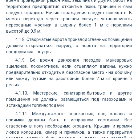
время проведения ремонтных, земляных и других работ на
территории предприятия открытые люки, траншеи и ямы
следует оградить. Ночью ограждения следует освещать. В
местах перехода через траншеи следует устанавливать
переходные мостики в ширину более 1 м с перилами
высотой до 0,9 м.
4.1.8. Створчатые ворота производственных помещений
должны открываться наружу, а ворота на территории
предприятия - внутрь.
4.1.9. Во время движения поездов, маневровых
эшелонов, локомотивов, если отцепляют вагоны, нужно
предварительно отходить в безопасное место - на обочину
или между путями на расстояние более 2 м от крайнего
рельса.
4.1.10. Мастерские, санитарно-бытовые и другие
помещения не должны размещаться под газоходами и
эстакадами топливоподачи.
4.1.11. Междуэтажные перекрытия, пол, каналы и
приямки должны быть в исправном состоянии. Все
отверстия в полу необходимо оградить. Крышки и кромки
люков колодцев, камер и приямков, а также перекрытия