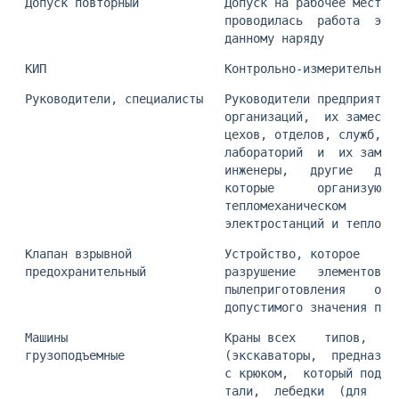
 Допуск повторный            Допуск на рабочее место,
                             проводилась  работа  это
                             данному наряду
 КИП                         Контрольно-измерительные
 Руководители, специалисты   Руководители предприятий
                             организаций,  их замести
                             цехов, отделов, служб, р
                             лабораторий  и  их замес
                             инженеры,   другие   дол
                             которые      организуют 
                             тепломеханическом       
                             электростанций и тепловы
 Клапан взрывной             Устройство, которое     
 предохранительный           разрушение   элементов  
                             пылеприготовления    от 
                             допустимого значения при
 Машины                      Краны всех    типов,    
 грузоподъемные              (экскаваторы,  предназна
                             с крюком,  который подве
                             тали,  лебедки  (для  по