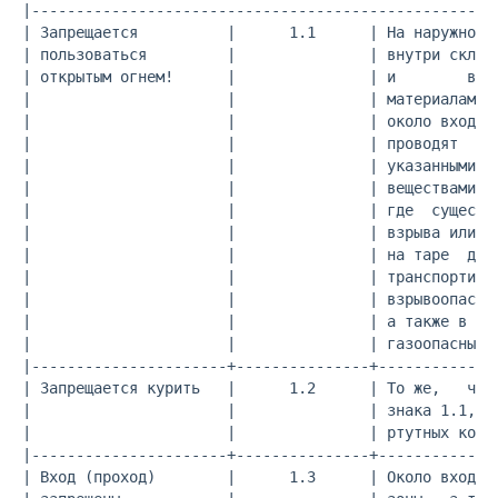
|-----------------------------------------------------
| Запрещается          |      1.1      | На наружной с
| пользоваться         |               | внутри складо
| открытым огнем!      |               | и        взры
|                      |               | материалами и
|                      |               | около входа н
|                      |               | проводят     
|                      |               | указанными  м
|                      |               | веществами; н
|                      |               | где  существу
|                      |               | взрыва или за
|                      |               | на таре  для 
|                      |               | транспортиров
|                      |               | взрывоопасных
|                      |               | а также в мес
|                      |               | газоопасных р
|----------------------+---------------+--------------
| Запрещается курить   |      1.2      | То же,   что 
|                      |               | знака 1.1, и 
|                      |               | ртутных комна
|----------------------+---------------+--------------
| Вход (проход)        |      1.3      | Около входов 