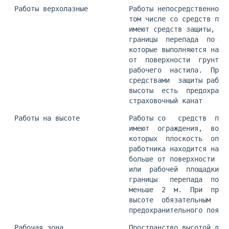
 Работы верхолазные          Работы непосредственно с
                             том числе со средств под
                             имеют средств защиты,  н
                             границы  перепада  по  в
                             которые выполняются на в
                             от  поверхности  грунта,
                             рабочего  настила.  При 
                             средствами  защиты работ
                             высоты  есть  предохрани
                             страховочный канат
 Работы на высоте            Работы со   средств  под
                             имеют  ограждения,  во  
                             которых  плоскость  опор
                             работника находится на  
                             больше от поверхности гр
                             или  рабочей  площадки  
                             границы   перепада  по  
                             меньше  2  м.  При  пров
                             высоте  обязательным  яв
                             предохранительного пояса
 Рабочая зона                Пространство высотой до 