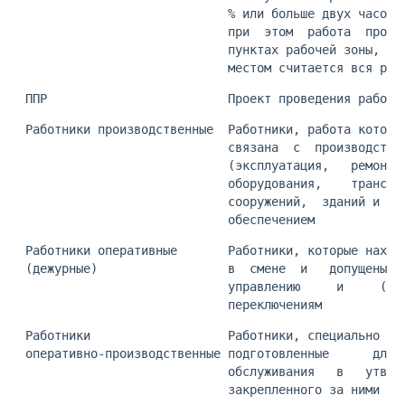
                             % или больше двух часов 
                             при  этом  работа  прово
                             пунктах рабочей зоны,  п
                             местом считается вся раб
 ППР                         Проект проведения работ
 Работники производственные  Работники, работа которы
                             связана  с  производстве
                             (эксплуатация,   ремонт,
                             оборудования,    транспо
                             сооружений,  зданий и то
                             обеспечением
 Работники оперативные       Работники, которые наход
 (дежурные)                  в  смене  и   допущены  
                             управлению     и     (ил
                             переключениям
 Работники                   Работники, специально   
 оперативно-производственные подготовленные      для 
                             обслуживания   в   утвер
                             закрепленного за ними об