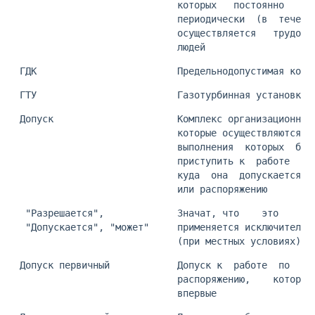
                             которых   постоянно   (п
                             периодически  (в  течени
                             осуществляется   трудова
                             людей
 ГДК                         Предельнодопустимая конц
 ГТУ                         Газотурбинная установка
 Допуск                      Комплекс организационно-
                             которые осуществляются д
                             выполнения  которых  бри
                             приступить к  работе  на
                             куда  она  допускается  
                             или распоряжению
  "Разрешается",             Значат, что    это    тр
  "Допускается", "может"     применяется исключительн
                             (при местных условиях)
 Допуск первичный            Допуск к  работе  по  на
                             распоряжению,    которое
                             впервые