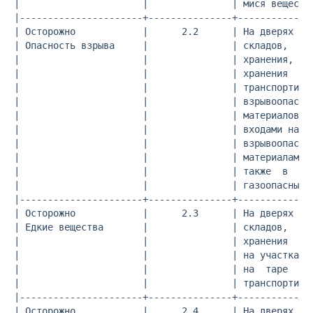
|                      |               | мися вещества
|----------------------+---------------+--------------
| Осторожно            |      2.2      | На дверях    
| Опасность взрыва     |               | складов,     
|                      |               | хранения,   н
|                      |               | хранения     
|                      |               | транспортиров
|                      |               | взрывоопасных
|                      |               | материалов и 
|                      |               | входами на уч
|                      |               | взрывоопасным
|                      |               | материалами и
|                      |               | также  в  мес
|                      |               | газоопасных р
|----------------------+---------------+--------------
| Осторожно            |      2.3      | На дверях    
| Едкие вещества       |               | складов,     
|                      |               | хранения  едк
|                      |               | на участках р
|                      |               | на  таре  для
|                      |               | транспортиров
|----------------------+---------------+--------------
| Осторожно            |      2.4      | На дверях    